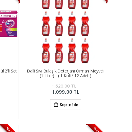
l 2'li Set
Dalli Sıvı Bulaşık Deterjanı Orman Meyveli
(1 Litre) - ( 1 Koli / 12 Adet )
1.620,00
TL
1.099,00
TL
Sepete Ekle