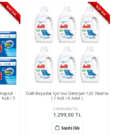
%42 İnd.
%31 İnd.
 Kapsül
Dalli Beyazlar İçin Sıvı Deterjan 120 Yıkama
Koli / 5
( 1 Koli / 6 Adet )
1.890,00
TL
1.299,00
TL
Sepete Ekle