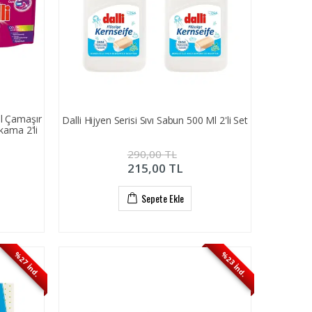
ül Çamaşır
Dalli Hijyen Serisi Sıvı Sabun 500 Ml 2'li Set
kama 2'li
290,00
TL
215,00
TL
Sepete Ekle
%27 İnd.
%23 İnd.