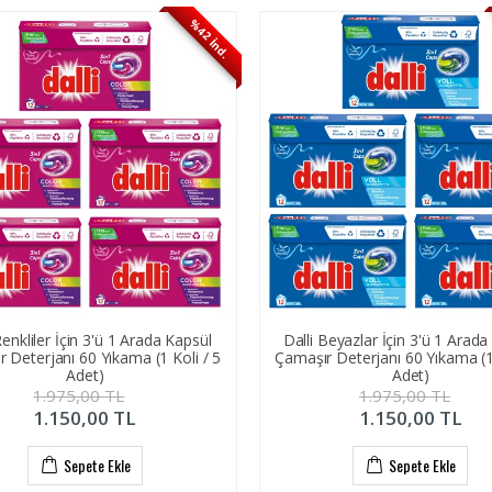
%42 İnd.
Renkliler İçin 3'ü 1 Arada Kapsül
Dalli Beyazlar İçin 3'ü 1 Arada
 Deterjanı 60 Yıkama (1 Koli / 5
Çamaşır Deterjanı 60 Yıkama (1 
Adet)
Adet)
1.975,00
TL
1.975,00
TL
1.150,00
TL
1.150,00
TL
Sepete Ekle
Sepete Ekle