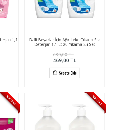
eterjan 1,1
Dalli Beyazlar İçin Ağır Leke Çıkarıcı Sıvı
Deterjan 1,1 Lt 20 Yıkama 2'li Set
630,00
TL
469,00
TL
Sepete Ekle
%40 İnd.
%26 İnd.