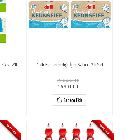
25 G 2'li
Dalli Ev Temizliği İçin Sabun 2'li Set
220,00
TL
169,00
TL
Sepete Ekle
%41 İnd.
%32 İnd.