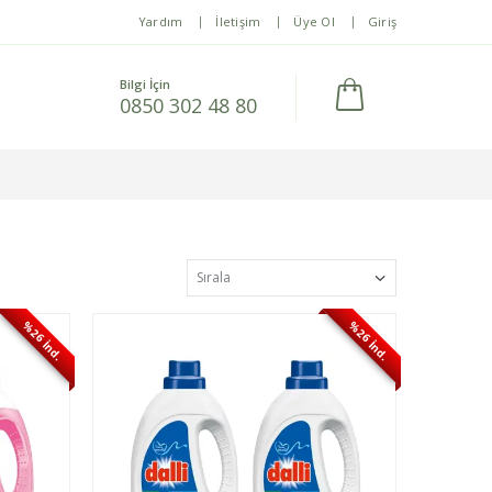
Yardım
İletişim
Üye Ol
Giriş
Bilgi İçin
0850 302 48 80
%26 İnd.
%26 İnd.