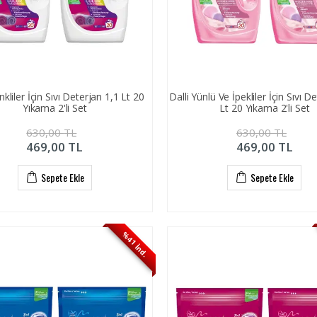
nkliler İçin Sıvı Deterjan 1,1 Lt 20
Dalli Yünlü Ve İpekliler İçin Sıvı D
Yıkama 2'li Set
Lt 20 Yıkama 2'li Set
630,00
TL
630,00
TL
469,00
TL
469,00
TL
Sepete Ekle
Sepete Ekle
%41 İnd.