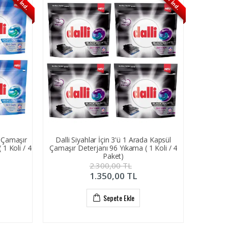
%41 İnd.
%41 İnd.
l Çamaşır
Dalli Siyahlar İçin 3'ü 1 Arada Kapsül
1 Koli / 4
Çamaşır Deterjanı 96 Yıkama ( 1 Koli / 4
Paket)
2.300,00
TL
1.350,00
TL
Sepete Ekle