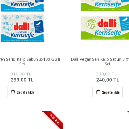
jyen Serisi Kalıp Sabun 3x100 G 2'li
Dalli Vegan Seri Kalıp Sabun 3 X1
Set
Set
310,00
TL
330,00
TL
239,00
TL
240,00
TL
Sepete Ekle
Sepete Ekle
%20 İnd.