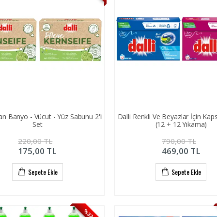
an Banyo - Vücut - Yüz Sabunu 2'li
Dalli Renkli Ve Beyazlar İçin Kapsü
Set
(12 + 12 Yıkama)
220,00
TL
790,00
TL
175,00
TL
469,00
TL
Sepete Ekle
Sepete Ekle