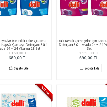
Beyazlar İçin Etkili Leke Çıkarma
Dalli Renkli Çamaşırlar İçin Kaps
li Kapsül Çamaşır Deterjanı 3'ü 1
Deterjanı 3'ü 1 Arada 24 + 24 Yı
ada 24 + 24 Yıkama 2'li Set
Set
1.150,00
TL
1.150,00
TL
680,00
TL
690,00
TL
Sepete Ekle
Sepete Ekle
%23 İnd.