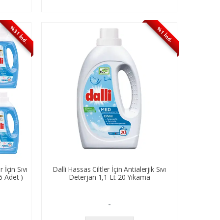
%31 İnd.
%1 İnd.
 İçin Sıvı
Dalli Hassas Ciltler İçin Antialerjik Sıvı
6 Adet )
Deterjan 1,1 Lt 20 Yıkama
-