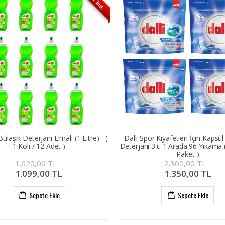
%32 İnd.
 Bulaşık Deterjanı Elmalı (1 Litre) - (
Dalli Spor Kıyafetleri İçin Kapsü
1 Koli / 12 Adet )
Deterjanı 3'ü 1 Arada 96 Yıkama ( 
Paket )
1.620,00
TL
2.300,00
TL
1.099,00
TL
1.350,00
TL
Sepete Ekle
Sepete Ekle