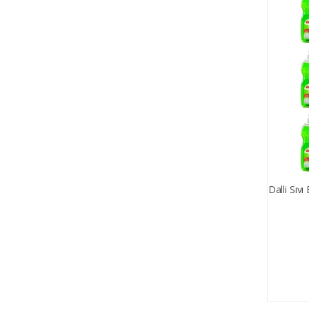
Dalli Sıvı