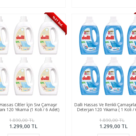
%31 İnd.
 Hassas Ciltler İçin Sıvı Çamaşır
Dalli Hassas Ve Renkli Çamaşırlar
anı 120 Yıkama (1 Koli / 6 Adet)
Deterjan 120 Yıkama ( 1 Koli / 
1.890,00
TL
1.890,00
TL
1.299,00
TL
1.299,00
TL