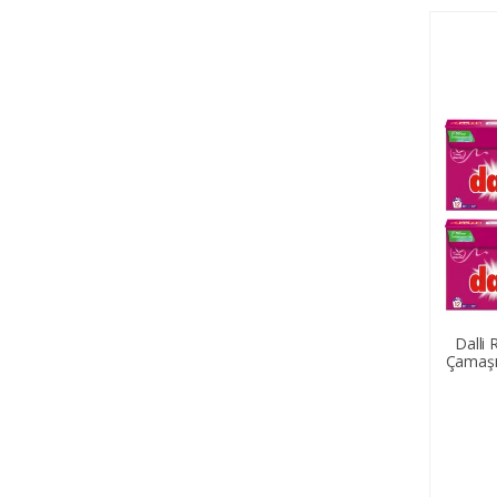
Dalli 
Çamaşır