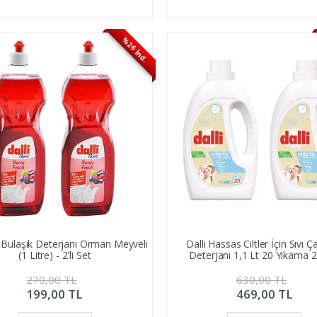
%26 İnd.
vı Bulaşık Deterjanı Orman Meyveli
Dalli Hassas Ciltler İçin Sıvı 
(1 Litre) - 2'li Set
Deterjanı 1,1 Lt 20 Yıkama 2'
270,00
TL
630,00
TL
199,00
TL
469,00
TL