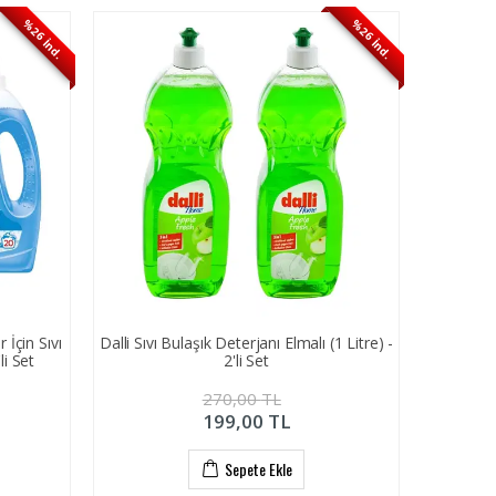
%26 İnd.
%26 İnd.
 İçin Sıvı
Dalli Sıvı Bulaşık Deterjanı Elmalı (1 Litre) -
li Set
2'li Set
270,00
TL
199,00
TL
Sepete Ekle