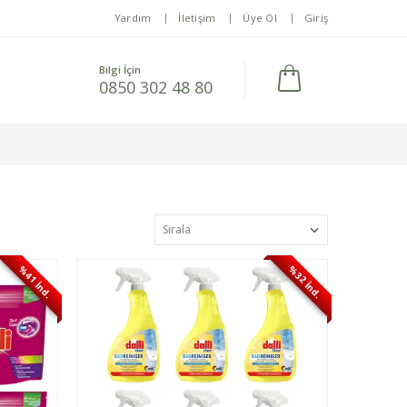
Yardım
İletişim
Üye Ol
Giriş
Bilgi İçin
0850 302 48 80
%41 İnd.
%32 İnd.