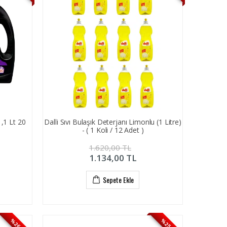
1,1 Lt 20
Dalli Sıvı Bulaşık Deterjanı Limonlu (1 Litre)
- ( 1 Koli / 12 Adet )
1.620,00
TL
1.134,00
TL
Sepete Ekle