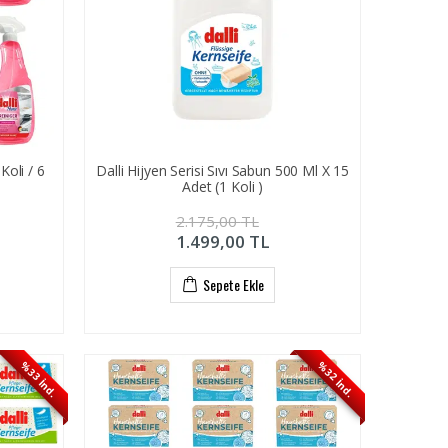
Koli / 6
Dalli Hijyen Serisi Sıvı Sabun 500 Ml X 15
Adet (1 Koli )
2.175,00
TL
1.499,00
TL
Sepete Ekle
%33 İnd.
%32 İnd.