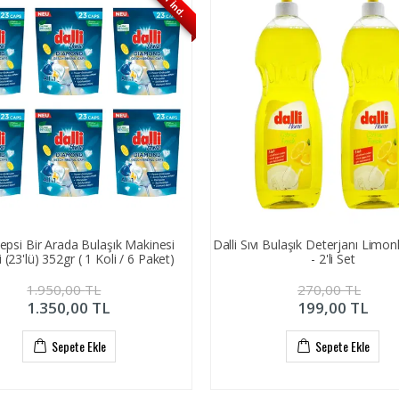
%31 İnd.
Hepsi Bir Arada Bulaşık Makinesi
Dalli Sıvı Bulaşık Deterjanı Limonl
 (23'lü) 352gr ( 1 Koli / 6 Paket)
- 2'li Set
1.950,00
TL
270,00
TL
1.350,00
TL
199,00
TL
Sepete Ekle
Sepete Ekle