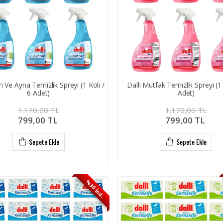
m Ve Ayna Temizlik Spreyi (1 Koli /
Dalli Mutfak Temizlik Spreyi (1 
6 Adet)
Adet)
1.170,00
TL
1.170,00
TL
799,00
TL
799,00
TL
Sepete Ekle
Sepete Ekle
%30 İnd.