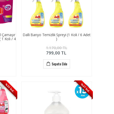
ül Çamaşır
Dalli Banyo Temizlik Spreyi (1 Koli / 6 Adet
1 Koli / 4
)
1.170,00
TL
799,00
TL
Sepete Ekle
%32 İnd.
%31 İnd.