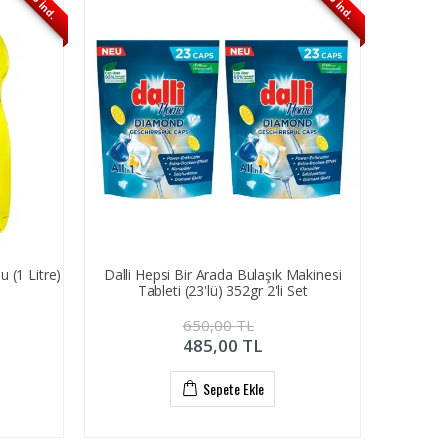
%26 İnd.
%25 İnd.
u (1 Litre)
Dalli Hepsi Bir Arada Bulaşık Makinesi
Tableti (23'lü) 352gr 2'li Set
650,00
TL
485,00
TL
Sepete Ekle