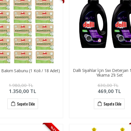
Dalli Siyahlar İçin Sıvı Deterjan 
lt Bakım Sabunu (1 Koli / 18 Adet)
Yıkama 2'li Set
1.980,00
TL
630,00
TL
1.350,00
TL
469,00
TL
Sepete Ekle
Sepete Ekle