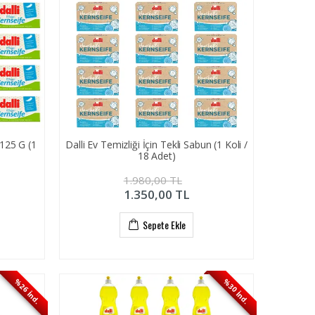
X125 G (1
Dalli Ev Temizliği İçin Tekli Sabun (1 Koli /
18 Adet)
1.980,00
TL
1.350,00
TL
Sepete Ekle
%26 İnd.
%30 İnd.