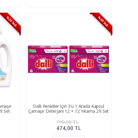
%26 İnd.
%40 İnd.
Çamaşır
Dalli Renkliler İçin 3'ü 1 Arada Kapsül
li Set
Çamaşır Deterjanı 12 + 12 Yıkama 2'li Set
790,00
TL
474,00
TL