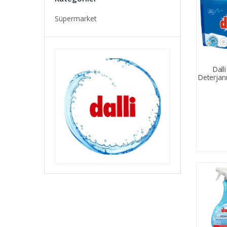
Süpermarket
Dall
Deterjanı