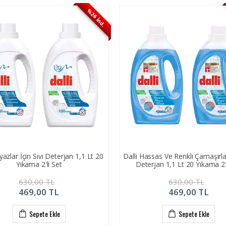
%26 İnd.
yazlar İçin Sıvı Deterjan 1,1 Lt 20
Dalli Hassas Ve Renkli Çamaşırlar
Yıkama 2'li Set
Deterjan 1,1 Lt 20 Yıkama 2'
630,00
TL
630,00
TL
469,00
TL
469,00
TL
Sepete Ekle
Sepete Ekle