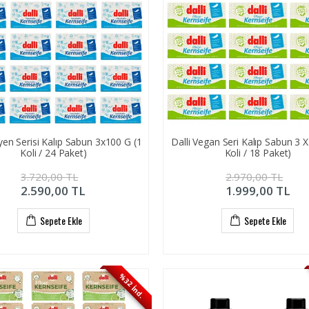
jyen Serisi Kalıp Sabun 3x100 G (1
Dalli Vegan Seri Kalıp Sabun 3 
Koli / 24 Paket)
Koli / 18 Paket)
3.720,00
TL
2.970,00
TL
2.590,00
TL
1.999,00
TL
Sepete Ekle
Sepete Ekle
%32 İnd.