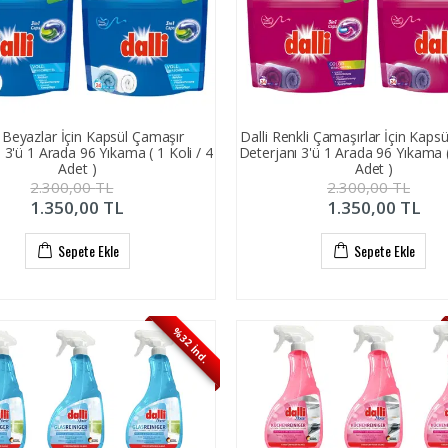
i Beyazlar İçin Kapsül Çamaşır
Dalli Renkli Çamaşırlar İçin Kaps
 3'ü 1 Arada 96 Yıkama ( 1 Koli / 4
Deterjanı 3'ü 1 Arada 96 Yıkama ( 
Adet )
Adet )
2.300,00
TL
2.300,00
TL
1.350,00
TL
1.350,00
TL
Sepete Ekle
Sepete Ekle
%32 İnd.