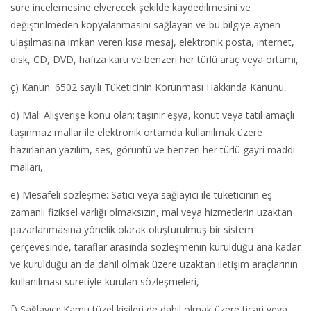
süre incelemesine elverecek şekilde kaydedilmesini ve
değiştirilmeden kopyalanmasını sağlayan ve bu bilgiye aynen
ulaşılmasına imkan veren kısa mesaj, elektronik posta, internet,
disk, CD, DVD, hafıza kartı ve benzeri her türlü araç veya ortamı,
ç) Kanun: 6502 sayılı Tüketicinin Korunması Hakkında Kanunu,
d) Mal: Alışverişe konu olan; taşınır eşya, konut veya tatil amaçlı
taşınmaz mallar ile elektronik ortamda kullanılmak üzere
hazırlanan yazılım, ses, görüntü ve benzeri her türlü gayri maddi
malları,
e) Mesafeli sözleşme: Satıcı veya sağlayıcı ile tüketicinin eş
zamanlı fiziksel varlığı olmaksızın, mal veya hizmetlerin uzaktan
pazarlanmasına yönelik olarak oluşturulmuş bir sistem
çerçevesinde, taraflar arasında sözleşmenin kurulduğu ana kadar
ve kurulduğu an da dahil olmak üzere uzaktan iletişim araçlarının
kullanılması suretiyle kurulan sözleşmeleri,
f) Sağlayıcı: Kamu tüzel kişileri de dahil olmak üzere ticari veya