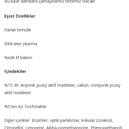
Bu basit adımlarla çamaşırlarınız tertemiz olacak!
Eşsiz Özellikler
Parlak temizlik
Etkili leke çıkarma
Nazik lif bakımı
İçindekiler
%15-30: Anyonik yüzey aktif maddeler, sabun, noniyonik yüzey
aktif maddeler.
%5'ten Az: Fosfonatlar.
Diğer içerikler: Enzimler, optik parlatıcılar, kokular (Linalool,
Citronellol, Limonene, Alpha-isomethyionone, Phenoxyethanol)