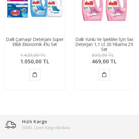
Dalli Çamaşır Deterjanı Süper
Dalli Yünlü Ve İpekliler İçin Sıvı
Etkili Ekonomik 4'lü Set
Deterjan 1,1 Lt 20 Yıkama 2'li
Set
1.420,00
TL
630,00
TL
1.050,00
TL
469,00
TL
Sepete
Sepete
Ekle
Ekle
Hızlı Kargo
500TL Üzeri Kargo Bedava