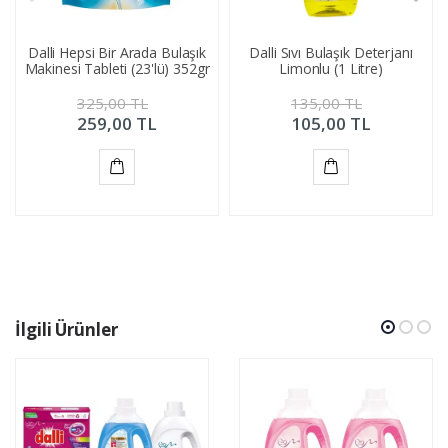
Dalli Hepsi Bir Arada Bulaşık
Dalli Sıvı Bulaşık Deterjanı
Makinesi Tableti (23'lü) 352gr
Limonlu (1 Litre)
325,00
TL
135,00
TL
259,00
TL
105,00
TL
Sepete
Sepete
Ekle
Ekle
İlgili Ürünler